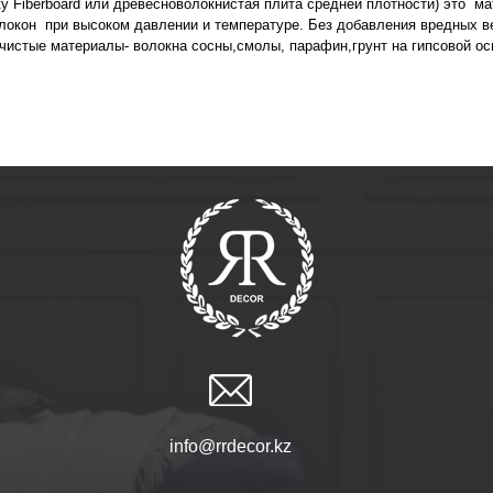
ty Fiberboard или древесноволокнистая плита средней плотности) это м
локон при высоком давлении и температуре. Без добавления вредных в
 чистые материалы- волокна сосны,смолы, парафин,грунт на гипсовой ос
info@rrdecor.kz