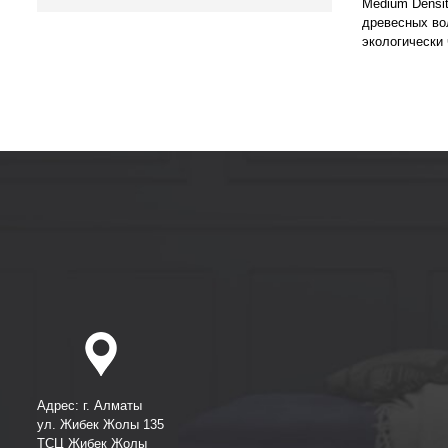
Medium Densi
древесных во
экологически
Адрес: г. Алматы
ул. Жибек Жолы 135
ТСЦ Жибек Жолы